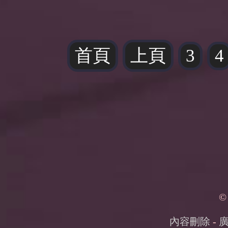
首頁
上頁
3
4
©
內容刪除
-